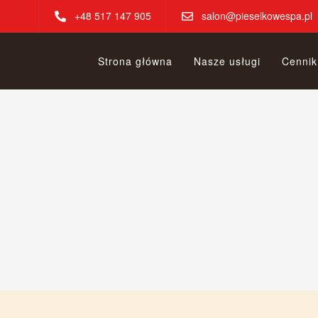
+48 517 147 905
salon@pieselkowespa.pl
Strona główna
Nasze usługi
Cennik