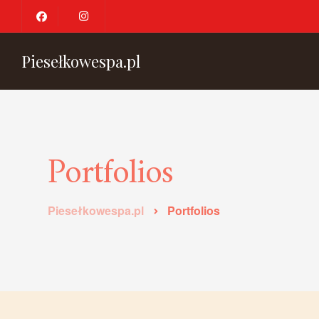
Piesełkowespa.pl
Portfolios
Piesełkowespa.pl
Portfolios